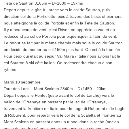
Tête de Sautron 3165m – D+1880 – 19kms
Départ depuis le gîte à Larche vers le col de Sautron, puis
direction col de la Portiolette, puis à travers des blocs et pierriers
nous atteignons le col de Portiola et enfin la Tête de Sautron.
Il y a beaucoup de vent, c’est l’hiver, on apprécie la vue et on
redescend au col de Portiola pour piqueniquer à l’abri du vent.
Le retour se fait par le même chemin mais sous le col de Sautron
on décide de monter au col 150m plus haut. On est à la frontière.
Pour ceux qui était au séjour Val Maira / Italie nous avions fait le
col Sautron à ski côté italien. On redescendra chacun à son
rythme.
Mardi 10 septembre
Tour des Lacs – Mont Scaletta 2840m – D+1450 – 20km
Départ depuis le Pontet (juste avant le col de Larche) vers le
Vallon de l’Orrenaye en passant par le lac de l’Orrenaye,
traversant la frontière en Italie pour le Lago di Roburent et le Laghi
di Roburent, pour repartir vers le col de la Scaletta et montée au
Mont Scaletta en passant dans un tunnel dans la roche (ancien
poste de garde) où nous avons piqueniqué au sommet pour