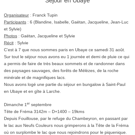
Séjour en Ubaye
Organisateur
: Franck Tupin
Participants
: 6 (Blandine, Isabelle, Gaëtan, Jacqueline, Jean-Luc
et Sylvie)
Photos
: Gaëtan, Jacqueline et Sylvie
Récit
: Sylvie
C’est à 7 que nous sommes paris en Ubaye ce samedi 31 août.
Sur tout le séjour nous avons eu 1 journée et demi de pluie ce qui
a permis de faire de très beaux sommets et de randonner dans
des paysages sauvages, des forêts de Mélèzes, de la roche
minérale et de magnifiques lacs.
Nous avons logé une partie du séjour en bungalow à Saint-Paul
en Ubaye et en gîte à Larche.
er
Dimanche 1
septembre
Tête de Fréma 3142m – D+1400 – 19kms
Depuis Fouillouse, par le refuge du Chambeyron, en passant par
le lac aux Neufs Couleurs nous grimperons à la Tête de la Fréma
où on surplombe le lac que nous rejoindrons pour le piquenique.