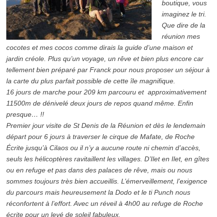
boutique, vous
imaginez le tri.
Que dire de la
réunion mes
cocotes et mes cocos comme dirais la guide d’une maison et
jardin créole. Plus qu’un voyage, un rêve et bien plus encore car
tellement bien préparé par Franck pour nous proposer un séjour à
la carte du plus parfait possible de cette île magnifique.
16 jours de marche pour 209 km parcouru et approximativement
11500m de dénivelé deux jours de repos quand même. Enfin
presque… !!
Premier jour visite de St Denis de la Réunion et dès le lendemain
départ pour 6 jours à traverser le cirque de Mafate, de Roche
Écrite jusqu’à Cilaos ou il n’y a aucune route ni chemin d’accès,
seuls les hélicoptères ravitaillent les villages. D’Ilet en Ilet, en gîtes
ou en refuge et pas dans des palaces de rêve, mais ou nous
sommes toujours très bien accueillis. L’émerveillement, l’exigence
du parcours mais heureusement la Dodo et le ti Punch nous
réconfortent à l’effort. Avec un réveil à 4h00 au refuge de Roche
écrite pour un levé de soleil fabuleux.