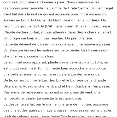
condition pour une randonnée alpine. Nous chaussons les
crampons pour remonter la Combe de Crête Sèche. Un petit regel
c’est fait dans la nuit ce qui est agréable pour notre ascension.
Arrivés au bord du Glacier du Mont Gelé on fait 2 cordées. On
rejoint un groupe du CAI (CAF Italien) parti 1h avant nous. Jean-
Claude déclare forfait, il nous attendra dans des rochers au soleil.
On progresse bien à un pas régulier. On prend la tête.
La pente devient de plus en plus raide avec une rimaye à passer.
On s’assure les uns les autres sur cette pente. Les Italiens iront
chercher un passage plus loin.
Le sommet nous apparaît, planté d’une belle croix à 3519m, on
est 5 tout seul, il est 10h. On reste bien accroché à la croix car
une belle et énorme corniche est juste à 1m derrière nous.
De là, on surplombe le Lac des Dix et le barrage de la Grande
Dixence, la Rosablanche, le Grand et Petit Combin et j’en passe.
Pas envie de redescendre, on est si bien, pas de vent, une
température idéale. Le spectacle est grandiose.
La descente se fait par le même itinéraire de montée, assurage
des uns et des autres, rimaye à passer, progression sur le glacier.
Sorti de celui-ci on retrouve Jean-Claude qui s’est bien reposé, on