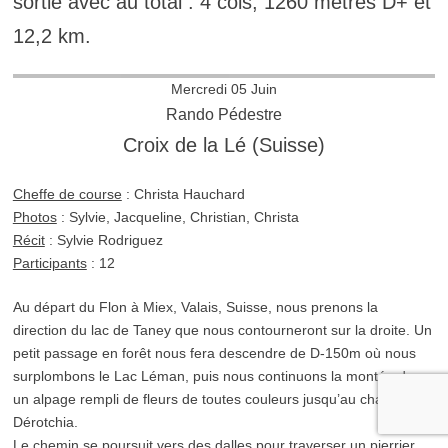
sortie avec au total : 4 cols, 1260 mètres D+ et
12,2 km.
Mercredi 05 Juin
Rando Pédestre
Croix de la Lé (Suisse)
Cheffe de course
: Christa Hauchard
Photos
: Sylvie, Jacqueline, Christian, Christa
Récit
: Sylvie Rodriguez
Participants
: 12
Au départ du Flon à Miex, Valais, Suisse, nous prenons la
direction du lac de Taney que nous contourneront sur la droite. Un
petit passage en forêt nous fera descendre de D-150m où nous
surplombons le Lac Léman, puis nous continuons la montée dans
un alpage rempli de fleurs de toutes couleurs jusqu’au chalet, La
Dérotchia.
Le chemin se poursuit vers des dalles pour traverser un pierrier