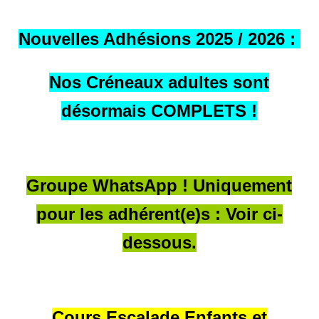
Nouvelles Adhésions 2025 / 2026 :
Nos Créneaux adultes sont
désormais COMPLETS !
Groupe WhatsApp ! Uniquement
pour les adhérent(e)s : Voir ci-
dessous.
Cours Escalade Enfants et