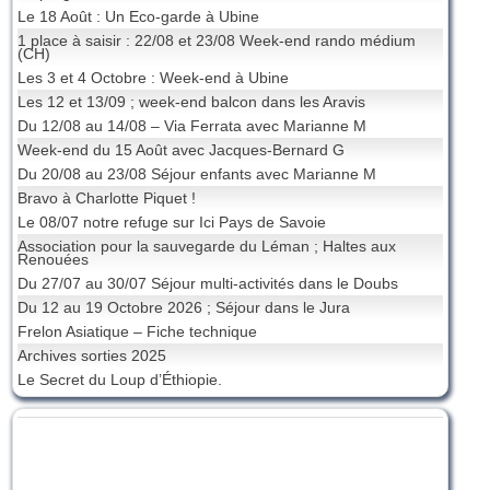
Le 18 Août : Un Eco-garde à Ubine
1 place à saisir : 22/08 et 23/08 Week-end rando médium
(CH)
Les 3 et 4 Octobre : Week-end à Ubine
Les 12 et 13/09 ; week-end balcon dans les Aravis
Du 12/08 au 14/08 – Via Ferrata avec Marianne M
Week-end du 15 Août avec Jacques-Bernard G
Du 20/08 au 23/08 Séjour enfants avec Marianne M
Bravo à Charlotte Piquet !
Le 08/07 notre refuge sur Ici Pays de Savoie
Association pour la sauvegarde du Léman ; Haltes aux
Renouées
Du 27/07 au 30/07 Séjour multi-activités dans le Doubs
Du 12 au 19 Octobre 2026 ; Séjour dans le Jura
Frelon Asiatique – Fiche technique
Archives sorties 2025
Le Secret du Loup d’Éthiopie.