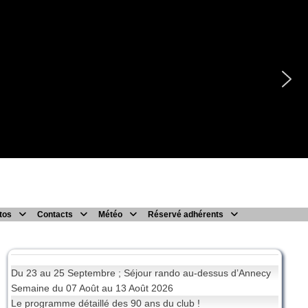
tos
Contacts
Météo
Réservé adhérents
Du 23 au 25 Septembre ; Séjour rando au-dessus d’Annecy
Semaine du 07 Août au 13 Août 2026
Le programme détaillé des 90 ans du club !