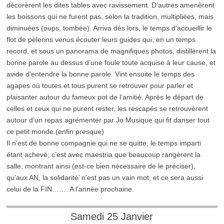
décorèrent les dites tables avec ravissement. D’autres amenèrent
les boissons qui ne furent pas, selon la tradition, multipliées, mais
diminuées (oups, tombée). Arriva dès lors, le temps d’accueillir le
flot de pèlerins venus écouter leurs guides qui, en un temps
record, et sous un panorama de magnifiques photos, distillèrent la
bonne parole au dessus d’une foule toute acquise à leur cause, et
avide d’entendre la bonne parole. Vint ensuite le temps des
agapes où toutes et tous purent se retrouver pour parler et
plaisanter autour du fameux pot de l’amitié. Après le départ de
celles et ceux qui ne purent rester, les rescapés se retrouvèrent
autour d’un repas agrémenter par Jo Musique qui fit danser tout
ce petit monde.(enfin presque)
Il n’est de bonne compagnie qui ne se quitte, le temps imparti
étant achevé, c’est avec maestria que beaucoup rangèrent la
salle, montrant ainsi (est-ce bien nécessaire de le préciser),
qu’aux AN, la solidarité’ n’est pas un vain mot, et ce sera aussi
celui de la FIN……. A l’année prochaine.
Samedi 25 Janvier