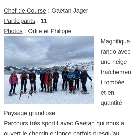
Chef de Course
: Gaëtan Jager
Participants
: 11
Photos
: Odile et Philippe
Magnifique
rando avec
une neige
fraîchemen
t tombée
et en
quantité
Paysage grandiose
Parcours très sportif avec Gaëtan qui nous a
ouvert le chemin enfoncé parfois presqu’au