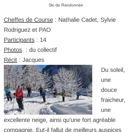
Ski de Randonnée
Cheffes de Course
: Nathalie Cadet, Sylvie
Rodriguez et PAO
Participants
: 14
Photos
: du collectif
Récit
: Jacques
Du soleil,
une
douce
fraicheur,
une
excellente neige, ainsi qu’une fort agréable
compagnie. Eut-il fallut de meilleurs auspices