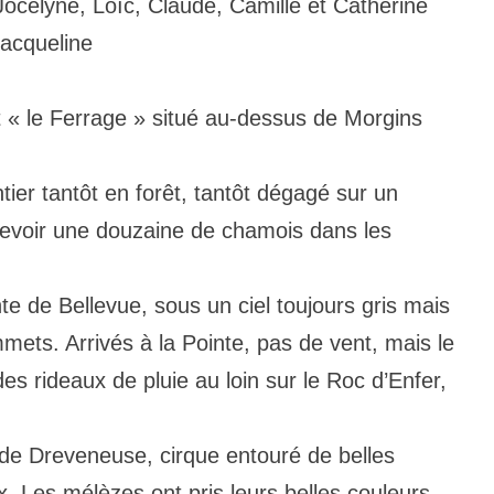
Jocelyne, Loïc, Claude, Camille et Catherine
Jacqueline
 « le Ferrage » situé au-dessus de Morgins
ier tantôt en forêt, tantôt dégagé sur un
cevoir une douzaine de chamois dans les
nte de Bellevue, sous un ciel toujours gris mais
ts. Arrivés à la Pointe, pas de vent, mais le
s rideaux de pluie au loin sur le Roc d’Enfer,
e Dreveneuse, cirque entouré de belles
ux. Les mélèzes ont pris leurs belles couleurs