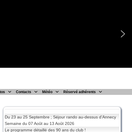
tos
Contacts
Météo
Réservé adhérents
Du 23 au 25 Septembre ; Séjour rando au-dessus d’Annecy
Semaine du 07 Août au 13 Août 2026
Le programme détaillé des 90 ans du club !