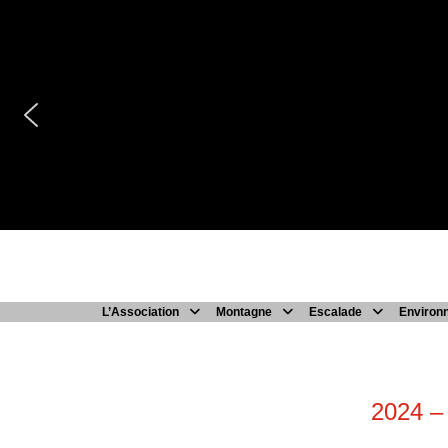
Passer
au
contenu
L’Association
Montagne
Escalade
Environ
2024 –