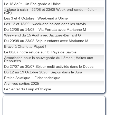
Le 18 Août : Un Eco-garde à Ubine
1 place à saisir : 22/08 et 23/08 Week-end rando médium
(CH)
Les 3 et 4 Octobre : Week-end à Ubine
Les 12 et 13/09 ; week-end balcon dans les Aravis
Du 12/08 au 14/08 – Via Ferrata avec Marianne M
Week-end du 15 Août avec Jacques-Bernard G
Du 20/08 au 23/08 Séjour enfants avec Marianne M
Bravo à Charlotte Piquet !
Le 08/07 notre refuge sur Ici Pays de Savoie
Association pour la sauvegarde du Léman ; Haltes aux
Renouées
Du 27/07 au 30/07 Séjour multi-activités dans le Doubs
Du 12 au 19 Octobre 2026 ; Séjour dans le Jura
Frelon Asiatique – Fiche technique
Archives sorties 2025
Le Secret du Loup d’Éthiopie.