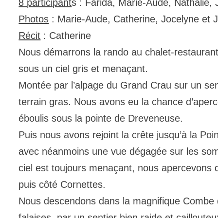
8 participant
s : Farida, Marie-Aude, Nathalie, 
Photos
: Marie-Aude, Catherine, Jocelyne et 
Récit
: Catherine
Nous démarrons la rando au chalet-restaurant
sous un ciel gris et menaçant.
Montée par l’alpage du Grand Crau sur un sent
terrain gras. Nous avons eu la chance d’aper
éboulis sous la pointe de Dreveneuse.
Puis nous avons rejoint la crête jusqu’à la Poi
avec néanmoins une vue dégagée sur les somme
ciel est toujours menaçant, nous apercevons de
puis côté Cornettes.
Nous descendons dans la magnifique Combe d
falaises, par un sentier bien raide et cailloute