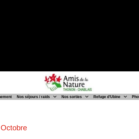
nement
Nos séjours / raids
Nos sorties
Refuge d’Ubine
Pho
 Octobre